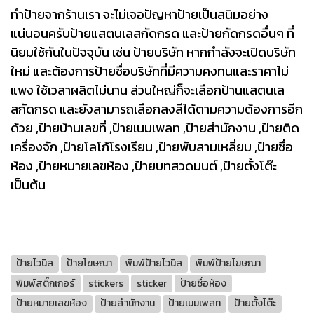
ทำป้ายจากร้านเรา จะไม่เจอปัญหาป้ายเป็นสนิมอย่าง
แน่นอนครับป้ายแสตนเลสกัดกรด และป้ายกัดกรดอื่นๆ ที่
นิยมใช้กันในปัจจุบัน เช่น ป้ายบริษัท หากกำลังจะเปิดบริษัท
ใหม่ และต้องการป้ายชื่อบริษัทที่มีความคงทนและราคาไม่
แพง ใช้เวลาผลิตไม่นาน ส่วนใหญ่ก็จะเลือกป้านแสตนเล
สกัดกรด และยังสามารถเลือกลงสีได้ตามความต้องการอีก
ด้วย ,ป้ายบ้านเลขที่ ,ป้ายเนมเพลท ,ป้ายสำนักงาน ,ป้ายติด
เครื่องจัก ,ป้ายโลโก้โรงเรียน ,ป้ายพับสามเหลี่ยม ,ป้ายชื่อ
ห้อง ,ป้ายหมายเลขห้อง ,ป้ายบทสวดมนต์ ,ป้ายตั้งโต๊ะ
เป็นต้น
ป้ายไวนิล
ป้ายโฆษณา
พิมพ์ป้ายไวนิล
พิมพ์ป้ายโฆษณา
พิมพ์สติ๊กเกอร์
stickers
sticker
ป้ายชื่อห้อง
ป้ายหมายเลขห้อง
ป้ายสำนักงาน
ป้ายเนมเพลท
ป้ายตั้งโต๊ะ